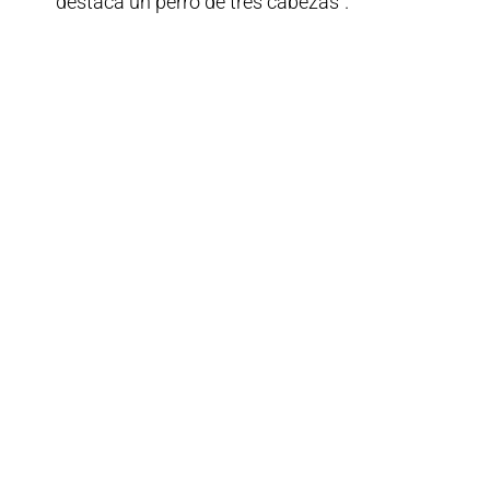
destaca un perro de tres cabezas”.