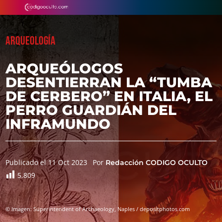
ARQUEOLOGÍA
ARQUEÓLOGOS
DESENTIERRAN LA “TUMBA
DE CERBERO” EN ITALIA, EL
PERRO GUARDIÁN DEL
INFRAMUNDO
Publicado el 11 Oct 2023
Por
Redacción CODIGO OCULTO
5.809
© Imagen: Superintendent of Archaeology, Naples / depositphotos.com