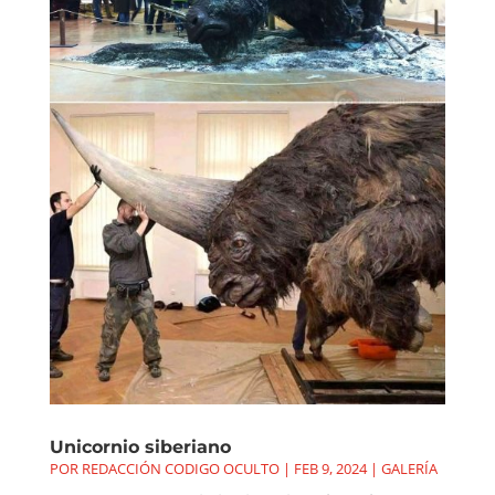
Unicornio siberiano
POR
REDACCIÓN CODIGO OCULTO
|
FEB 9, 2024
|
GALERÍA