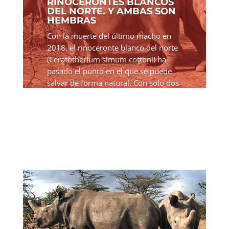
RINOCERONTES BLANCOS
DEL NORTE. Y AMBAS SON
HEMBRAS
Con la muerte del último macho en
2018, el rinoceronte blanco del norte
(Ceratotherium simum cottoni) ha
pasado el punto en el que se puede
salvar de forma natural. Con solo dos
hembras restantes, la subespecie
ahora está clasificada como...