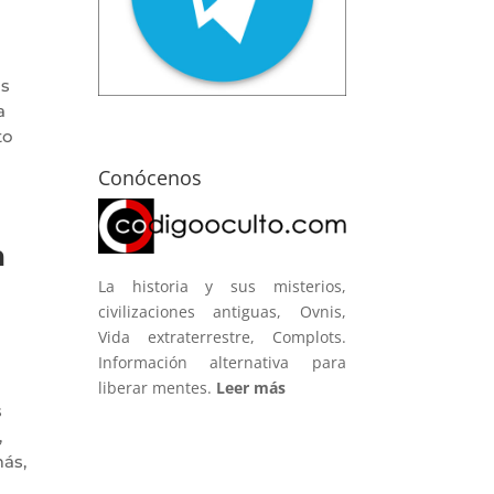
as
a
to
Conócenos
a
La historia y sus misterios,
civilizaciones antiguas, Ovnis,
Vida extraterrestre, Complots.
Información alternativa para
liberar mentes.
Leer más
s
,
más,