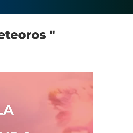
eteoros "
LA