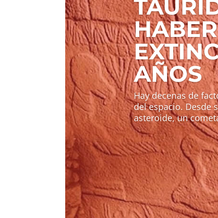
TÁURI
HABER
EXTINC
AÑOS
Hay decenas de facto
del espacio. Desde 
asteroide, un cometa