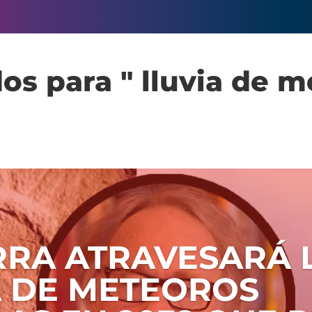
os para " lluvia de m
ERRA ATRAVESARÁ 
A DE METEOROS