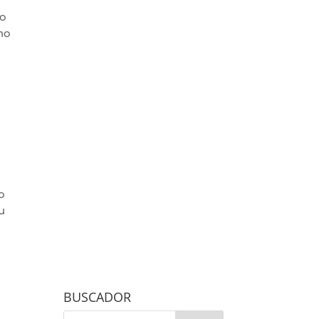
ro
no
o
u
BUSCADOR