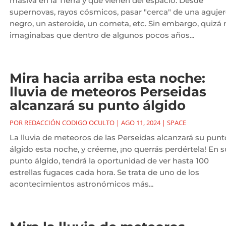
masiva en la Tierra y que vienen del espacio. Desde
supernovas, rayos cósmicos, pasar "cerca" de una aguje
negro, un asteroide, un cometa, etc. Sin embargo, quizá 
imaginabas que dentro de algunos pocos años...
Mira hacia arriba esta noche:
lluvia de meteoros Perseidas
alcanzará su punto álgido
POR
REDACCIÓN CODIGO OCULTO
|
AGO 11, 2024
|
SPACE
La lluvia de meteoros de las Perseidas alcanzará su punt
álgido esta noche, y créeme, ¡no querrás perdértela! En s
punto álgido, tendrá la oportunidad de ver hasta 100
estrellas fugaces cada hora. Se trata de uno de los
acontecimientos astronómicos más...