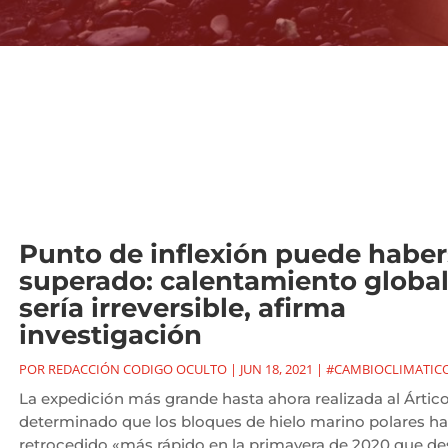
Punto de inflexión puede habe
superado: calentamiento globa
sería irreversible, afirma
investigación
POR
REDACCIÓN CODIGO OCULTO
|
JUN 18, 2021
|
#CAMBIOCLIMATIC
La expedición más grande hasta ahora realizada al Ártic
determinado que los bloques de hielo marino polares h
retrocedido «más rápido en la primavera de 2020 que d