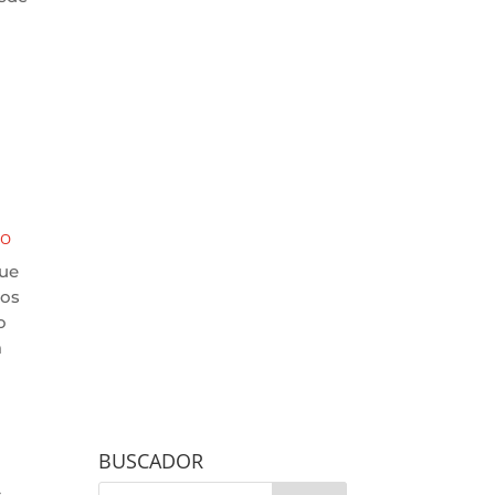
CO
que
mos
o
a
BUSCADOR