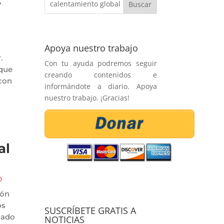
s
Apoya nuestro trabajo
.
Con tu ayuda podremos seguir
 que
creando contenidos e
 con
informándote a diario. Apoya
nuestro trabajo. ¡Gracias!
al
O
ión
os
SUSCRÍBETE GRATIS A
lado
NOTICIAS