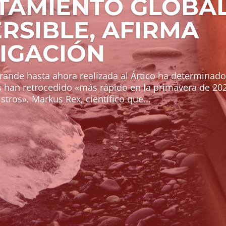
TAMIENTO GLOBAL
RSIBLE, AFIRMA
TIGACIÓN
rande hasta ahora realizada al Ártico ha determinado
s han retrocedido «más rápido en la primavera de 20
stros». Markus Rex, científico que...