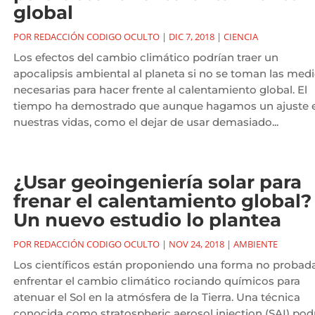
global
POR
REDACCIÓN CODIGO OCULTO
|
DIC 7, 2018
|
CIENCIA
Los efectos del cambio climático podrían traer un
apocalipsis ambiental al planeta si no se toman las med
necesarias para hacer frente al calentamiento global. El
tiempo ha demostrado que aunque hagamos un ajuste 
nuestras vidas, como el dejar de usar demasiado...
¿Usar geoingeniería solar para
frenar el calentamiento global?
Un nuevo estudio lo plantea
POR
REDACCIÓN CODIGO OCULTO
|
NOV 24, 2018
|
AMBIENTE
Los científicos están proponiendo una forma no probad
enfrentar el cambio climático rociando químicos para
atenuar el Sol en la atmósfera de la Tierra. Una técnica
conocida como stratospheric aerosol injection (SAI) pod