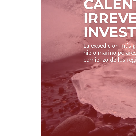
CALEN
IRREVE
INVES
La expedición más g
hielo marino polare
comienzo de los regi