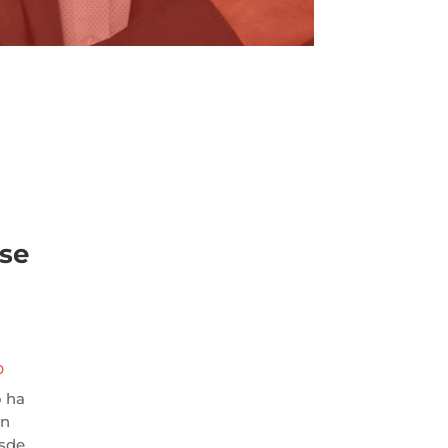
rse
l
O
o ha
an
esde