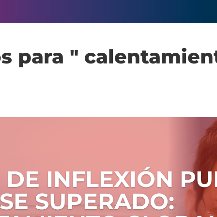
s para " calentamient
 DE INFLEXIÓN P
SE SUPERADO: