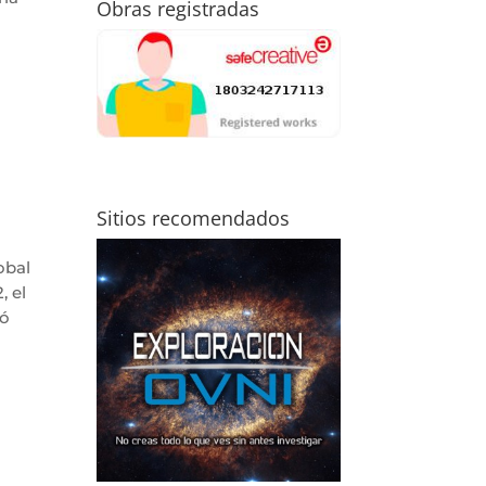
Obras registradas
Sitios recomendados
obal
, el
ió