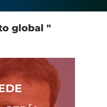
o global "
UEDE