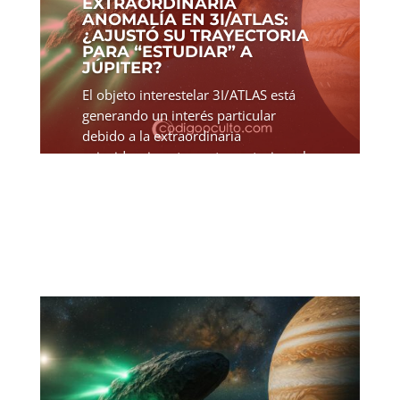
EXTRAORDINARIA
ANOMALÍA EN 3I/ATLAS:
¿AJUSTÓ SU TRAYECTORIA
PARA “ESTUDIAR” A
JÚPITER?
El objeto interestelar 3I/ATLAS está
generando un interés particular
debido a la extraordinaria
coincidencia entre su trayectoria y el
límite gravitacional de Júpiter, una
coincidencia que su autor considera
tan precisa que difícilmente...