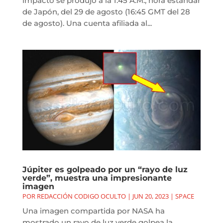
impacto se produjo a la 1:45 A.M., hora estándar
de Japón, del 29 de agosto (16:45 GMT del 28
de agosto). Una cuenta afiliada al...
Júpiter es golpeado por un “rayo de luz
verde”, muestra una impresionante
imagen
POR
REDACCIÓN CODIGO OCULTO
|
JUN 20, 2023
|
SPACE
Una imagen compartida por NASA ha
mostrado un rayo de luz verde golpea la