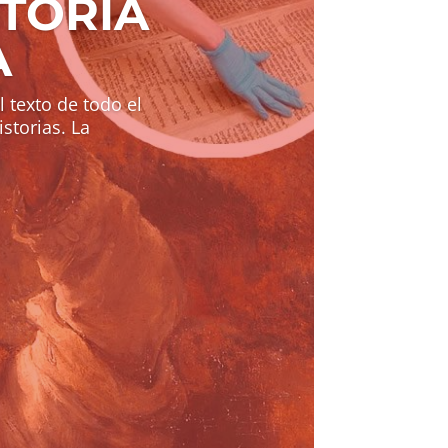
STORIA
A
el texto de todo el
storias. La