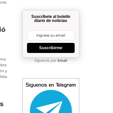
eces
Suscríbete al boletín
diario de noticias
ió
Suscribirme
como
Síguenos por
Email
obre
ón y
blia
os