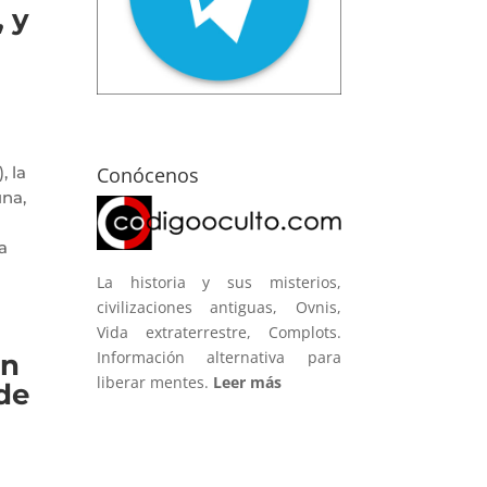
, y
Conócenos
, la
una,
a
La historia y sus misterios,
civilizaciones antiguas, Ovnis,
Vida extraterrestre, Complots.
Información alternativa para
en
liberar mentes.
Leer más
 de