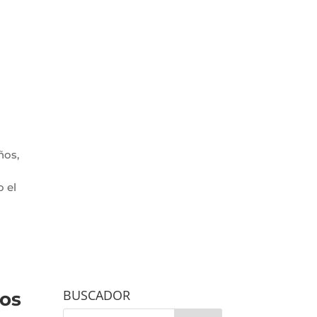
ños,
 el
BUSCADOR
los