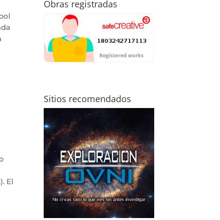
Obras registradas
bol
ada
a
Sitios recomendados
o
. El