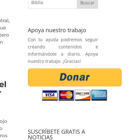
ral,
que
Apoya nuestro trabajo
tero
Con tu ayuda podremos seguir
én
creando contenidos e
informándote a diario. Apoya
nuestro trabajo. ¡Gracias!
el
r
ojo
o
SUSCRÍBETE GRATIS A
tros
NOTICIAS