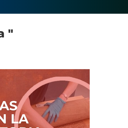
a "
LAS
N LA