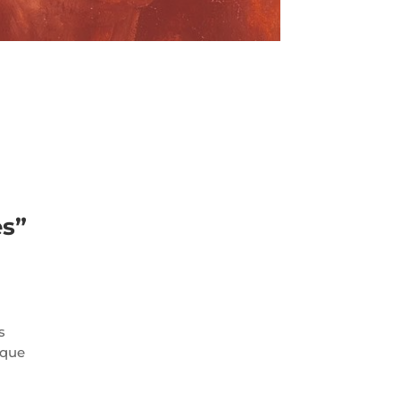
es”
s
 que