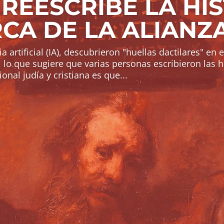
 REESCRIBE LA HI
CA DE LA ALIANZ
a artificial (IA), descubrieron "huellas dactilares" en 
lo que sugiere que varias personas escribieron las hi
ional judía y cristiana es que...