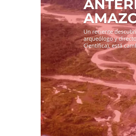
ANTERI
AMAZO
Un reciente descubri
arqueólogo y directo
Científica), está ca