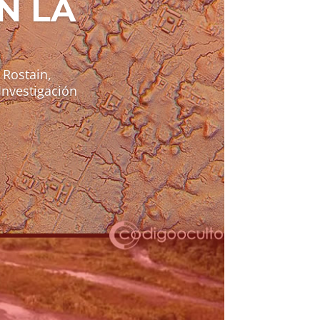
N LA
 Rostain,
Investigación