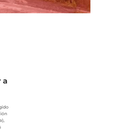
 a
gido
ción
a),
s