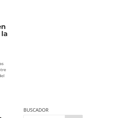
en
 la
as
tre
del
BUSCADOR