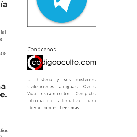
ía
ial
la
Conócenos
ese
La historia y sus misterios,
ña
civilizaciones antiguas, Ovnis,
e.
Vida extraterrestre, Complots.
Información alternativa para
s
liberar mentes.
Leer más
dios