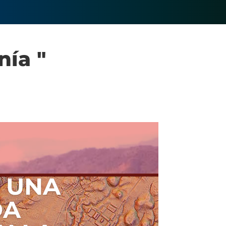
nía "
N UNA
DA