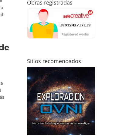
l
Obras registradas
ña
al
 de
Sitios recomendados
la
s
ás