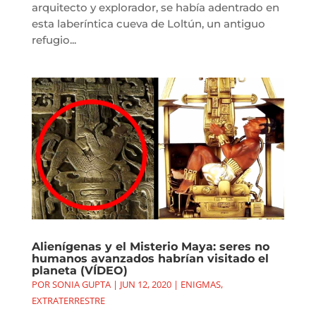
arquitecto y explorador, se había adentrado en
esta laberíntica cueva de Loltún, un antiguo
refugio...
Alienígenas y el Misterio Maya: seres no
humanos avanzados habrían visitado el
planeta (VÍDEO)
POR
SONIA GUPTA
|
JUN 12, 2020
|
ENIGMAS
,
EXTRATERRESTRE