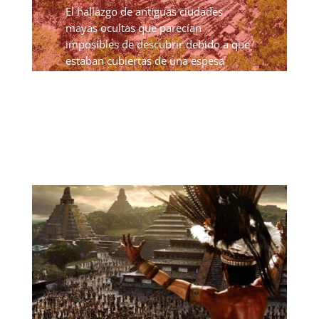
El hallazgo de antiguas ciudades
mayas ocultas que parecían
imposibles de descubrir debido a que
estaban cubiertas de una espesa
vegetación, ha brindado una gran
cantidad de importantes datos que
podrían reescribir la historia conocida
de...