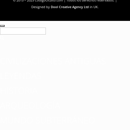
© 2015 – 2025 CodigoOculto.com | Todos los derechos reservados. |
Designed by
Dool Creative Agency Ltd
in UK.
CIVILIZACIONES ANTIGUAS
LEYENDAS
HISTORIA
ARQUEOLOGÍA
MUNDO SUBTERRÁNEO