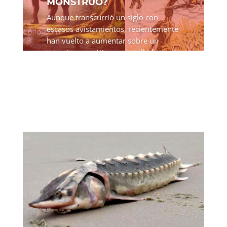
MONSTRUO?
Aunque transcurrió un siglo con
escasos avistamientos, recientemente
han vuelto a aumentar sobre un
monstruo acuático con cuello largo de
tamaño similar o ligeramente mayor
al de un hipopótamo. Las
descripciones coinciden con un
posible...