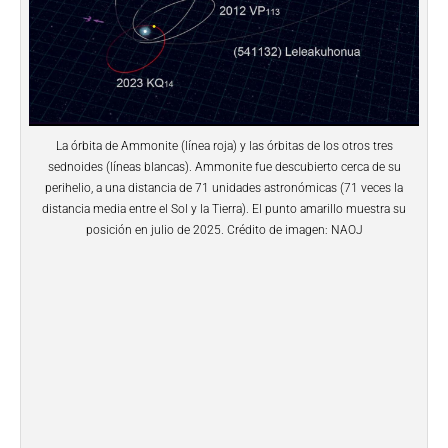
La órbita de Ammonite (línea roja) y las órbitas de los otros tres
sednoides (líneas blancas). Ammonite fue descubierto cerca de su
perihelio, a una distancia de 71 unidades astronómicas (71 veces la
distancia media entre el Sol y la Tierra). El punto amarillo muestra su
posición en julio de 2025. Crédito de imagen: NAOJ