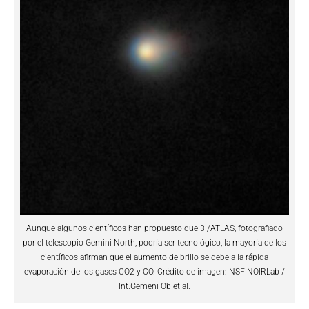
Aunque algunos científicos han propuesto que 3I/ATLAS, fotografiado
por el telescopio Gemini North, podría ser tecnológico, la mayoría de los
científicos afirman que el aumento de brillo se debe a la rápida
evaporación de los gases CO2 y CO. Crédito de imagen: NSF NOIRLab /
Int.Gemeni Ob et al.