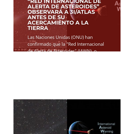
“RED INTERNACIONAL DE
ALERTA DE ASTEROIDES”
OBSERVARÁ A 3I/ATLAS
ANTES DE SU
ACERCAMIENTO A LA
TIERRA
Las Naciones Unidas (ONU) han
confirmado que la "Red Internacional
de Alerta de Asteroides" (IAWN), o
"Defensas Planetarias", como lo
llaman en otros medios (para tener
titulares más llamativos) observarán
el obejto interestelar 3I/ATLAS...