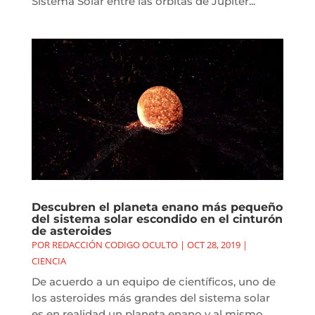
Sistema Solar entre las órbitas de Júpiter...
Descubren el planeta enano más pequeño
del sistema solar escondido en el cinturón
de asteroides
POR
REDACCIÓN CODIGO OCULTO
|
OCT 28, 2019
|
CIENCIA
De acuerdo a un equipo de científicos, uno de
los asteroides más grandes del sistema solar
es en realidad un planeta enano y al mismo