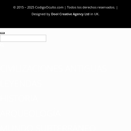
© 2015 – 2025 CodigoOculto.com | Todos los derechos reservados. |
Designed by
Dool Creative Agency Ltd
in UK.
CIVILIZACIONES ANTIGUAS
LEYENDAS
HISTORIA
ARQUEOLOGÍA
MUNDO SUBTERRÁNEO