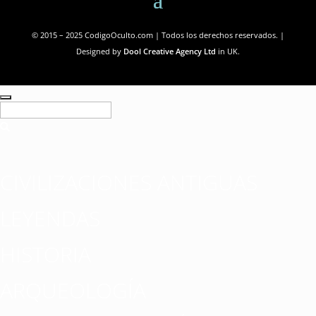
© 2015 – 2025 CodigoOculto.com | Todos los derechos reservados. |
Designed by
Dool Creative Agency Ltd
in UK.
CIVILIZACIONES ANTIGUAS
LEYENDAS
HISTORIA
ARQUEOLOGÍA