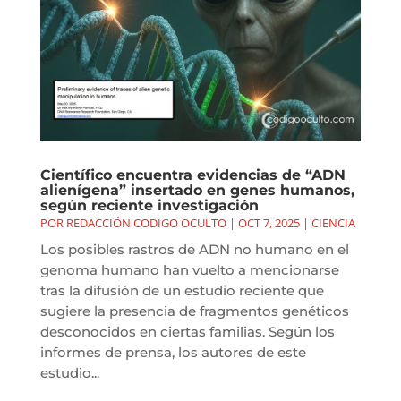
Científico encuentra evidencias de “ADN
alienígena” insertado en genes humanos,
según reciente investigación
POR
REDACCIÓN CODIGO OCULTO
|
OCT 7, 2025
|
CIENCIA
Los posibles rastros de ADN no humano en el
genoma humano han vuelto a mencionarse
tras la difusión de un estudio reciente que
sugiere la presencia de fragmentos genéticos
desconocidos en ciertas familias. Según los
informes de prensa, los autores de este
estudio...