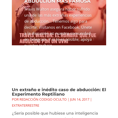
ABDUCCIÓN MÁS FAMOSA
Travis Walton asegura haber sufrido
una de las más extrañas experiencias
de abducción... Tenemos algo para
decirte: Visítanos en Facebook. Únete
a la discusión en nuestra comunidad
en Telegram. Y si te es posible, apoya
nuestro trabajo...
Un extraño e inédito caso de abducción: El
Experimento Reptiliano
POR
REDACCIÓN CODIGO OCULTO
|
JUN 14, 2017
|
EXTRATERRESTRE
¿Sería posible que hubiese una inteligencia