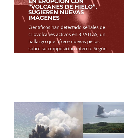
EN ERUPCIÓN CON
“VOLCANES DE HIELO”,
SUGIEREN NUEVAS
IMÁGENES
Científicos han detectado señales de
criovolcanes activos en 3I/ATLAS, un
hallazgo que ofrece nuevas pistas
sobre su composición interna. Según
recientes observaciones, este visitante
interestelar podría estar cubierto de
auténticos...