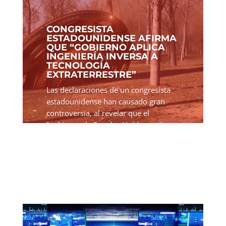
CONGRESISTA
ESTADOUNIDENSE AFIRMA
QUE “GOBIERNO APLICA
INGENIERÍA INVERSA A
TECNOLOGÍA
EXTRATERRESTRE”
Las declaraciones de un congresista
estadounidense han causado gran
controversia, al revelar que el
"gobierno de Estados Unidos está
aplicando ingeniería inversa a
tecnología extraterrestre". Tim
Burchett, congresista de Tennessee,
afirma...