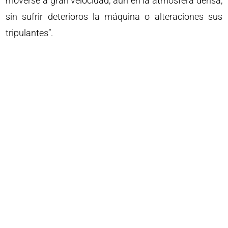
moverse a gran velocidad, aún en la atmósfera densa,
sin sufrir deterioros la máquina o alteraciones sus
tripulantes”.