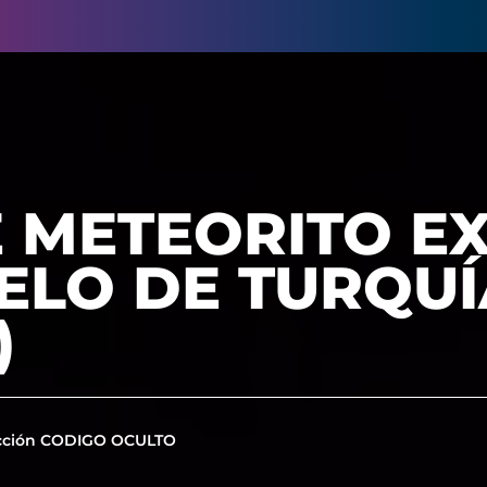
E METEORITO E
IELO DE TURQU
)
cción CODIGO OCULTO