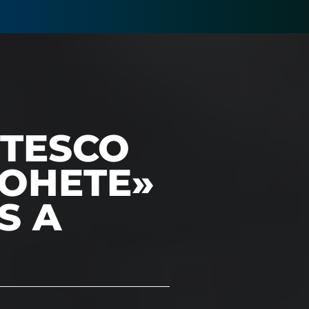
NTESCO
COHETE»
S A