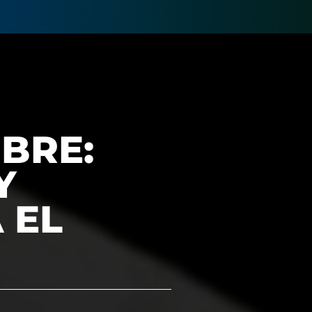
UBRE:
Y
 EL