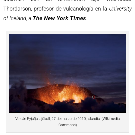
Thordarson, profesor de vulcanología en la
University
of Iceland
, a
The New York Times
.
Volcán Eyjafjallajökull, 27 de marzo de 2010, Islandia. (WIkimedia
Commons)