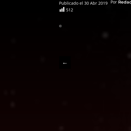
Por
Reda
Publicado el 30 Abr 2019
512
©
←