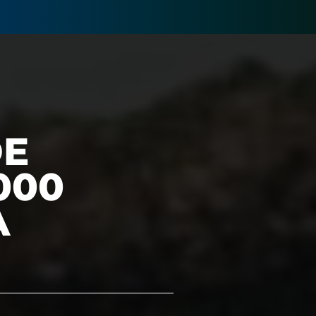
DE
000
A