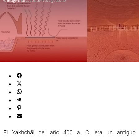
© Imagen: facebook.com/codigooculto
El Yakhchāl del año 400 a. C. era un antiguo