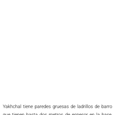
Yakhchal tiene paredes gruesas de ladrillos de barro
que tienen hasta dos metros de espesor en la base,