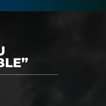
U
BLE”