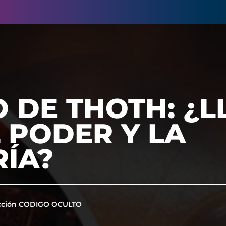
O DE THOTH: ¿L
 PODER Y LA
ÍA?
cción CODIGO OCULTO