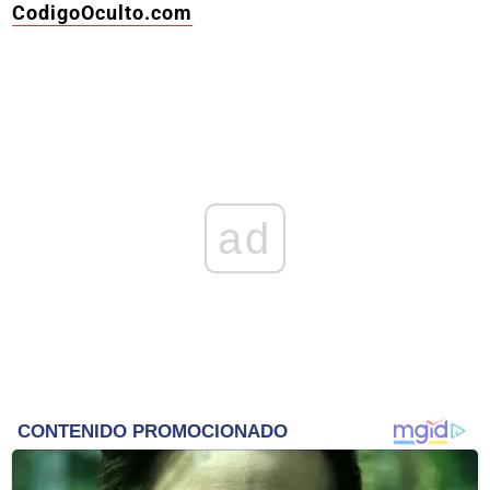
CodigoOculto.com
ad