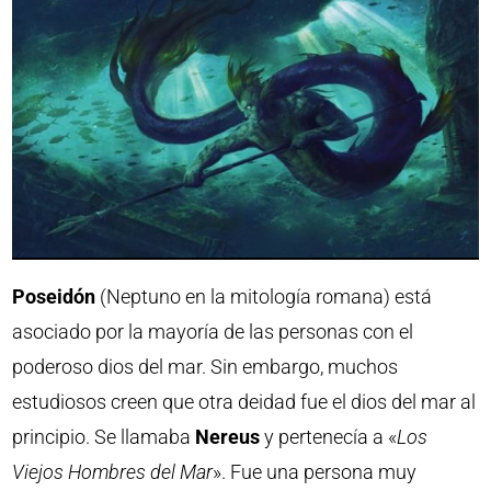
Poseidón
(Neptuno en la mitología romana) está
asociado por la mayoría de las personas con el
poderoso dios del mar. Sin embargo, muchos
estudiosos creen que otra deidad fue el dios del mar al
principio. Se llamaba
Nereus
y pertenecía a «
Los
Viejos Hombres del Mar
». Fue una persona muy