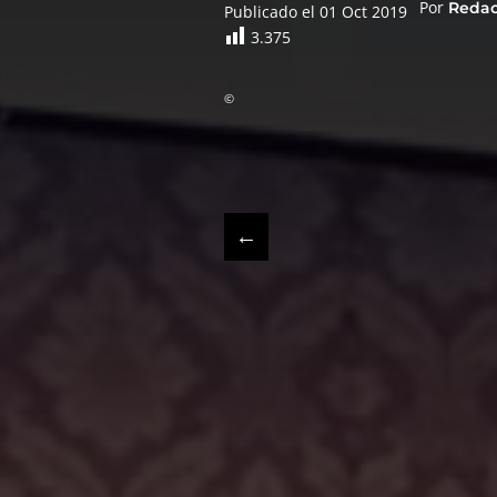
Por
Reda
Publicado el 01 Oct 2019
3.375
©
←