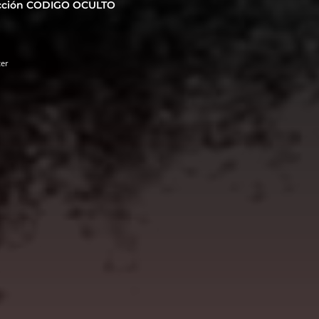
cción CODIGO OCULTO
ter