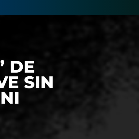
” DE
VE SIN
NI