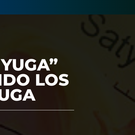
I YUGA”
NDO LOS
YUGA