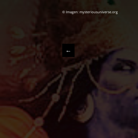
© Imagen: mysteriousuniverse.org
←