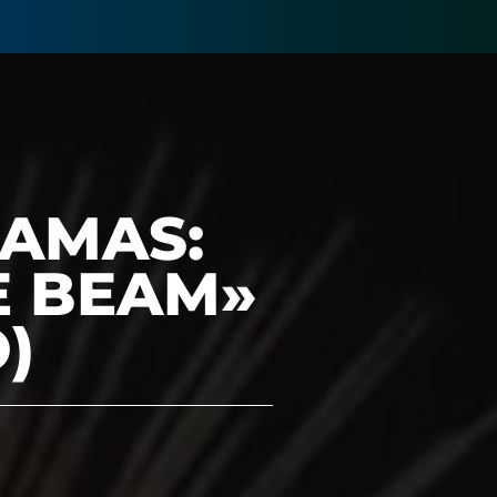
RAMAS:
E BEAM»
)