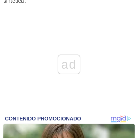
sintética’.
ad