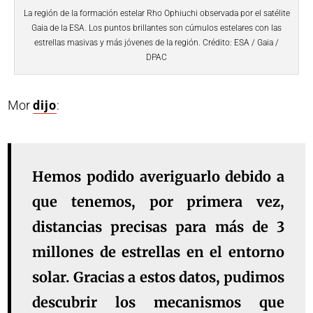
La región de la formación estelar Rho Ophiuchi observada por el satélite
Gaia de la ESA. Los puntos brillantes son cúmulos estelares con las
estrellas masivas y más jóvenes de la región. Crédito: ESA / Gaia /
DPAC
Mor
dijo
:
Hemos podido averiguarlo debido a
que tenemos, por primera vez,
distancias precisas para más de 3
millones de estrellas en el entorno
solar. Gracias a estos datos, pudimos
descubrir los mecanismos que