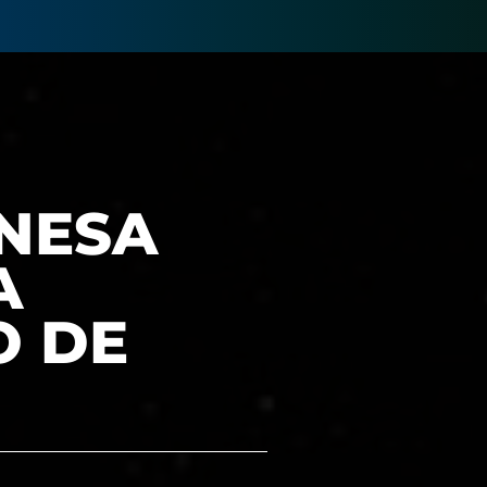
NESA
A
O DE