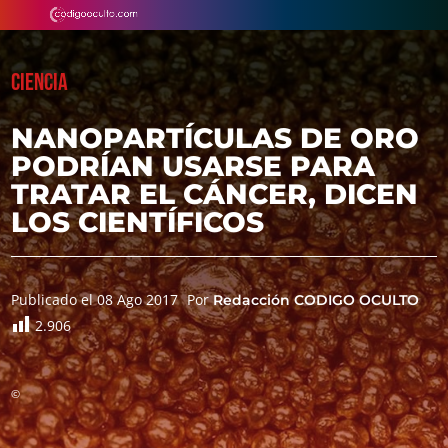
CIENCIA
NANOPARTÍCULAS DE ORO
PODRÍAN USARSE PARA
TRATAR EL CÁNCER, DICEN
LOS CIENTÍFICOS
Publicado el 08 Ago 2017
Por
Redacción CODIGO OCULTO
2.906
©