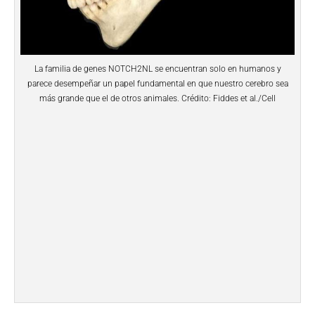
La familia de genes NOTCH2NL se encuentran solo en humanos y
parece desempeñar un papel fundamental en que nuestro cerebro sea
más grande que el de otros animales. Crédito: Fiddes et al./Cell