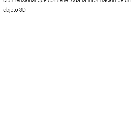
bidimensional que contiene toda la información de un
objeto 3D.