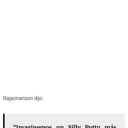
Rajaonarison dijo:
“Imaginemos un Silly Putty más