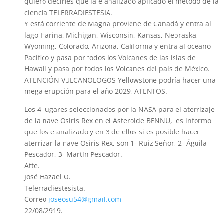
quiero decirles que la e analizado aplicado el método de la
ciencia TELERRADIESTESIA.
Y está corriente de Magna proviene de Canadá y entra al
lago Harina, Michigan, Wisconsin, Kansas, Nebraska,
Wyoming, Colorado, Arizona, California y entra al océano
Pacífico y pasa por todos los Volcanes de las islas de
Hawaii y pasa por todos los Volcanes del país de México.
ATENCIÓN VULCANOLOGOS Yellowstone podría hacer una
mega erupción para el año 2029, ATENTOS.
Los 4 lugares seleccionados por la NASA para el aterrizaje
de la nave Osiris Rex en el Asteroide BENNU, les informo
que los e analizado y en 3 de ellos si es posible hacer
aterrizar la nave Osiris Rex, son 1- Ruiz Señor, 2- Águila
Pescador, 3- Martín Pescador.
Atte.
José Hazael O.
Telerradiestesista.
Correo
joseosu54@gmail.com
22/08/2919.