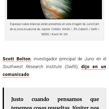
Espesas nubes blancas están presentes en esta imagen de JunoCam
de la zona ecuatorial de Júpiter. Crédito: NASA / JPL-Caltech / SwRI /
MSSS / Kevin M. Gill
Scott Bolton
, investigador principal de Juno en el
Southwest Research Institute
(SwRI),
dijo en un
comunicado
:
Justo cuando pensamos que
tenemos cosas resueltas, Júpiter nos