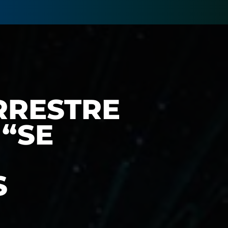
RRESTRE
“SE
S