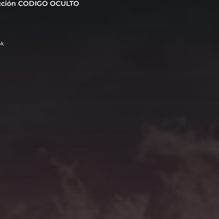
cción CODIGO OCULTO
ok