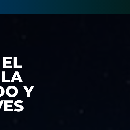
 EL
 LA
DO Y
VES