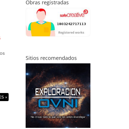
Obras registradas
S
sos
Sitios recomendados
S »