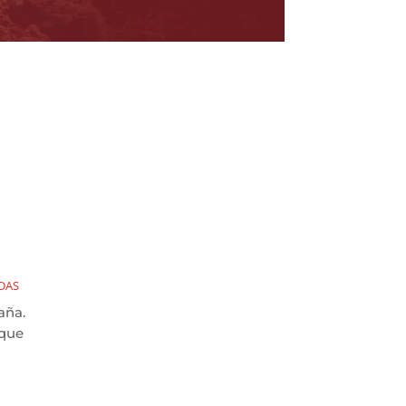
DAS
aña.
 que