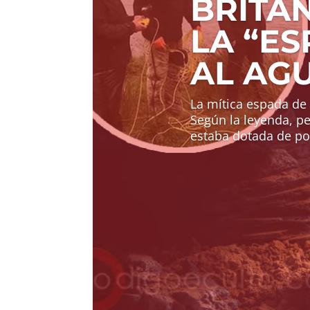
BRITÁ
LA “E
AL AG
La mítica espada de 
Según la leyenda, per
estaba dotada de po