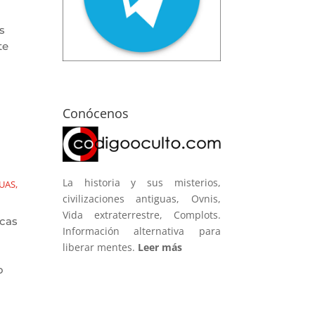
s
te
Conócenos
La historia y sus misterios,
GUAS
,
civilizaciones antiguas, Ovnis,
Vida extraterrestre, Complots.
ncas
Información alternativa para
liberar mentes.
Leer más
o