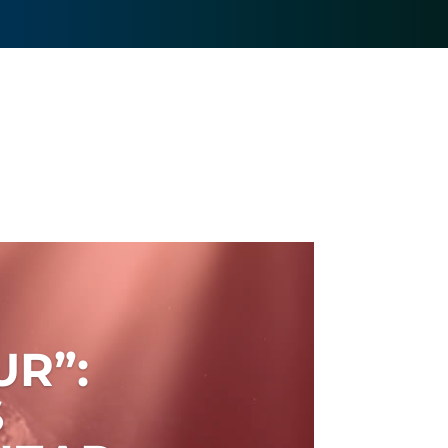
R”:
S