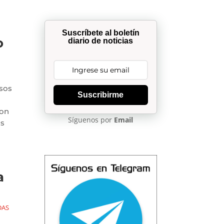
Suscríbete al boletín
o
diario de noticias
sos
Suscribirme
son
Síguenos por
Email
os
a
DAS