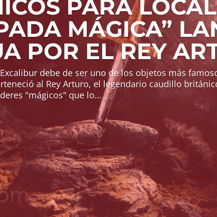
NICOS PARA LOCAL
SPADA MÁGICA” L
UA POR EL REY AR
Excalibur debe de ser uno de los objetos más famosos
teneció al Rey Arturo, el legendario caudillo británico
deres "mágicos" que lo...