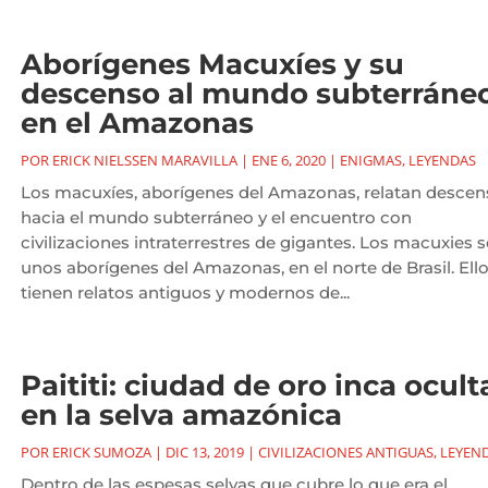
Aborígenes Macuxíes y su
descenso al mundo subterráne
en el Amazonas
POR
ERICK NIELSSEN MARAVILLA
|
ENE 6, 2020
|
ENIGMAS
,
LEYENDAS
Los macuxíes, aborígenes del Amazonas, relatan descen
hacia el mundo subterráneo y el encuentro con
civilizaciones intraterrestres de gigantes. Los macuxies 
unos aborígenes del Amazonas, en el norte de Brasil. Ell
tienen relatos antiguos y modernos de...
Paititi: ciudad de oro inca ocult
en la selva amazónica
POR
ERICK SUMOZA
|
DIC 13, 2019
|
CIVILIZACIONES ANTIGUAS
,
LEYEN
Dentro de las espesas selvas que cubre lo que era el