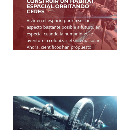
CONSTRUIR UN HÁBITAT
ESPACIAL ORBITANDO
CERES
Vivir en el espacio podría ser un
aspecto bastante posible a futuro, en
especial cuando la humanidad se
aventure a colonizar el sistema solar.
Ahora, científicos han propuesto
construir un hábitat espacial cerca del
planeta enano Ceres....