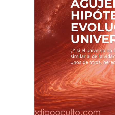
AGUJE
HIPÓT
EVOLU
UNIVE
¿Y si el universo no
similar al de la vid
unos de otros, hered