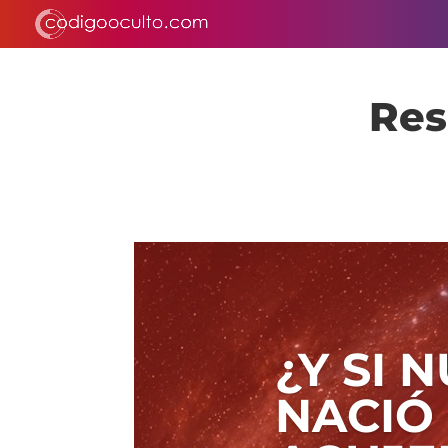
Res
¿Y SI 
NACIÓ