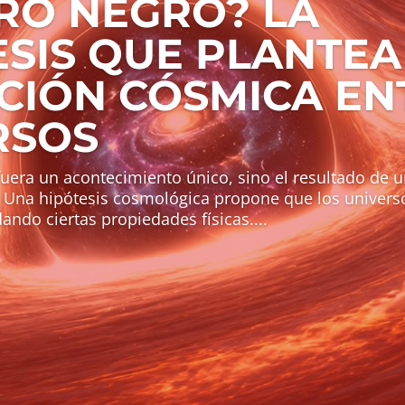
RO NEGRO? LA
ESIS QUE PLANTEA
CIÓN CÓSMICA EN
RSOS
 fuera un acontecimiento único, sino el resultado de 
a? Una hipótesis cosmológica propone que los univers
ando ciertas propiedades físicas....