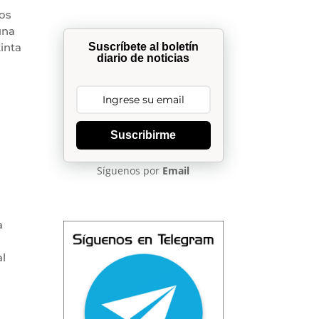
tos
una
Suscríbete al boletín
inta
diario de noticias
Suscribirme
Síguenos por
Email
a
al