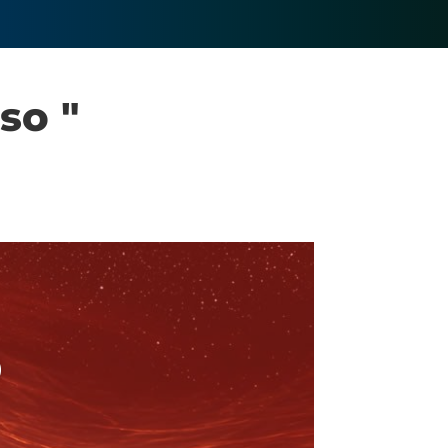
so "
O