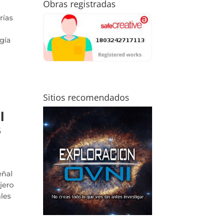
Obras registradas
rías
gía
Sitios recomendados
l
s
eñal
jero
les