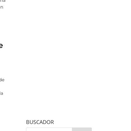
Una
an
e
de
la
BUSCADOR