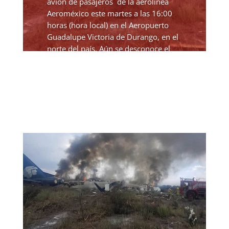
avión de pasajeros de la aerolínea
Aeroméxico este martes a las 16:00
horas (hora local) en el Aeropuerto
Guadalupe Victoria de Durango, en el
norte del país. Aún se desconoce el
número de heridos o si...