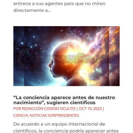
entrena a sus agentes para que no miren
directamente a...
“La conciencia aparece antes de nuestro
nacimiento”, sugieren científicos
POR
REDACCIÓN CODIGO OCULTO
|
OCT 15, 2023
|
CIENCIA
,
NOTICIAS SORPRENDENTES
De acuerdo a un equipo internacional de
científicos, la conciencia podría aparecer antes