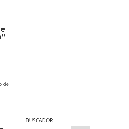
de
n”
o de
BUSCADOR