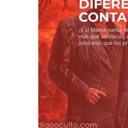
DIFER
CONT
¿Y si Matrix nunca te
más que un truco...
justo eso: que los p