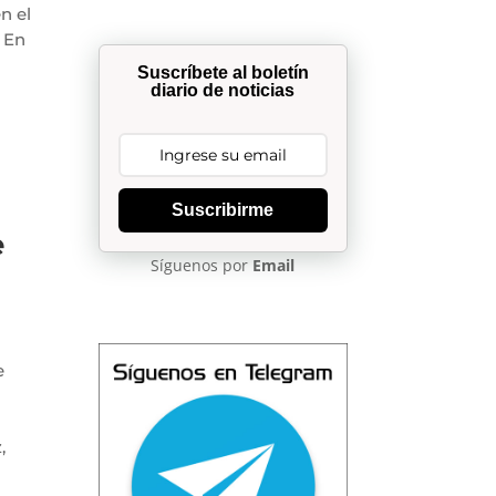
n el
 En
Suscríbete al boletín
diario de noticias
Suscribirme
e
Síguenos por
Email
e
,