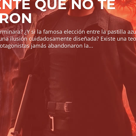
ENTE QUE NO TE
ARON
rminara? ¿Y si la famosa elección entre la pastilla azu
 una ilusión cuidadosamente diseñada? Existe una teo
rotagonistas jamás abandonaron la...