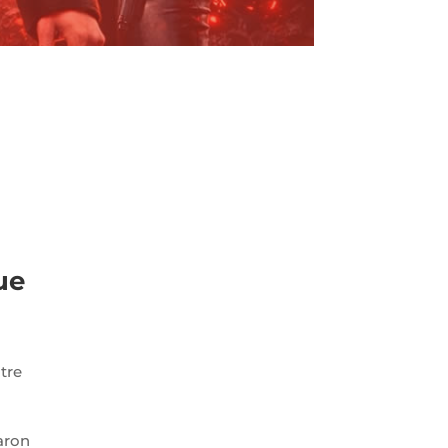
ue
tre
aron