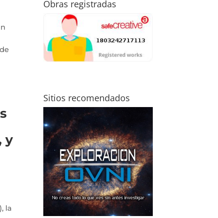
Obras registradas
ón
 de
Sitios recomendados
os
, y
, la