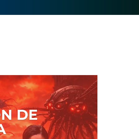
N DE
A