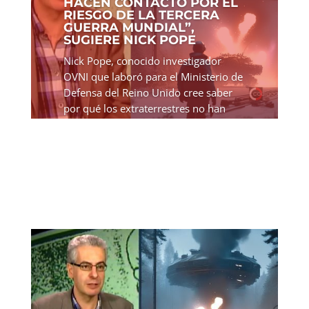
HACEN CONTACTO POR EL
RIESGO DE LA TERCERA
GUERRA MUNDIAL”,
SUGIERE NICK POPE
Nick Pope, conocido investigador
OVNI que laboró para el Ministerio de
Defensa del Reino Unido cree saber
por qué los extraterrestres no han
establecido el primer contacto con los
terrícolas. Nick Pope tiene una teoría,
y es la amenaza...