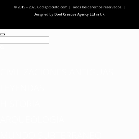
© 2015 – 2025 CodigoOculto.com | Todos los derechos reservados. |
Designed by
Dool Creative Agency Ltd
in UK.
CIVILIZACIONES ANTIGUAS
LEYENDAS
HISTORIA
ARQUEOLOGÍA
MUNDO SUBTERRÁNEO